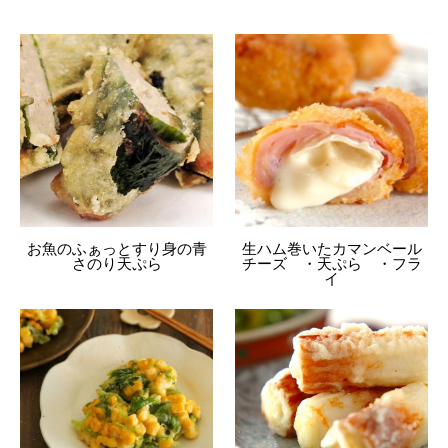
お魚のふぁっとすり身の青
生ハム巻いたカマンベール
さのり天ぷら
チーズ ・天ぷら ・フラ
イ