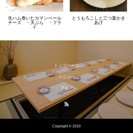
生ハム巻いたカマンベール
とうもろこしと三つ葉かき
チーズ ・天ぷら ・フラ
あげ
イ
トップページ
メニュー
ブログ
Copyright © 2020