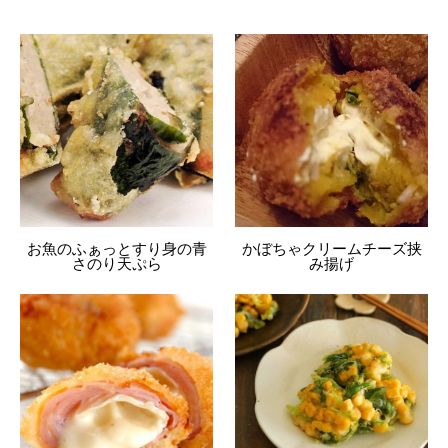
お魚のふぁっとすり身の青
かぼちゃクリームチーズ挟
さのり天ぷら
み揚げ